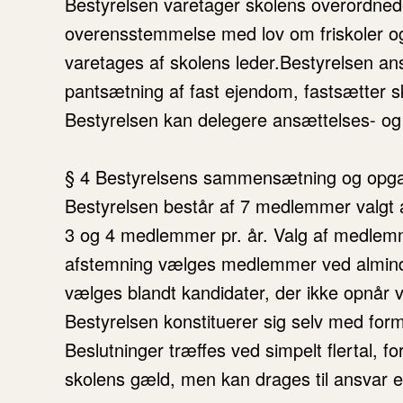
Bestyrelsen varetager skolens overordnede l
overensstemmelse med lov om friskoler og
varetages af skolens leder.Bestyrelsen an
pantsætning af fast ejendom, fastsætter s
Bestyrelsen kan delegere ansættelses- og 
§ 4 Bestyrelsens sammensætning og opg
Bestyrelsen består af 7 medlemmer valgt af
3 og 4 medlemmer pr. år. Valg af medlemme
afstemning vælges medlemmer ved almindeli
vælges blandt kandidater, der ikke opnår
Bestyrelsen konstituerer sig selv med fo
Beslutninger træffes ved simpelt flertal
skolens gæld, men kan drages til ansvar ef