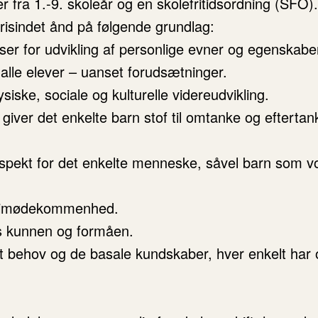
r fra 1.-9. skoleår og en skolefritidsordning (SF
 frisindet ånd på følgende grundlag:
lser for udvikling af personlige evner og egenskabe
alle elever – uanset forudsætninger.
ysiske, sociale og kulturelle videreudvikling.
giver det enkelte barn stof til omtanke og eftertan
espekt for det enkelte menneske, såvel barn som v
 og imødekommenhed.
vs kunnen og formåen.
et behov og de basale kundskaber, hver enkelt har 