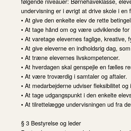
følgende niveauer: Børnehaveklasse, eleve
undervisning er i øvrigt at drive skole i en
• At give den enkelte elev de rette betinge
• At tage hånd om og være udviklende for 
• At varetage elevernes faglige, kreative, f
• At give eleverne en indholdsrig dag, som 
• At træne elevernes livskompetencer.
• At hverdagen skal genspejle en fælles r
• At være troværdig i samtaler og aftaler.
• At medarbejderne udviser fleksibilitet
• At tage udgangspunkt i den enkelte ele
• At tilrettelægge undervisningen ud fra d
§ 3 Bestyrelse og leder