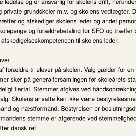
edelse og er ansvarlig for skolens drift, herunder a
 private grundskoler m.v. og skolens vedtægter. 
sætter og afskediger skolens leder og andet person
kolepenge og forældrebetaling for SFO og træffer 
afskedigelseskompetencen til skolens leder.
aver
 forældre til elever på skolen. Valg gælder for en 
r sker på generalforsamlingen før skoleårets star
gt flertal. Stemmer afgives ved håndsoprækning ell
 valg. Skolens ansatte kan ikke være bestyrelsesm
rmand og næstformand. Bestyrelsen er beslutningsd
, formandens stemme er afgørende ved stemmelighed
ter dansk ret.