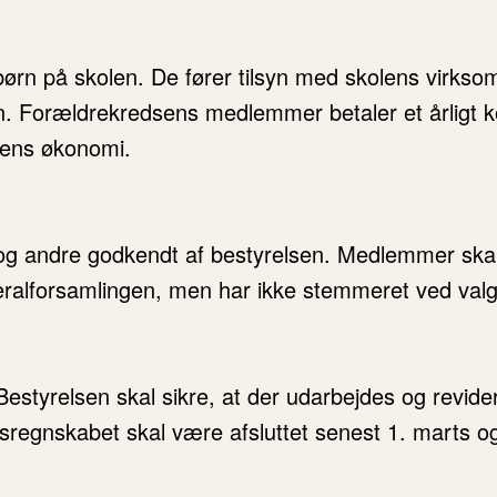
rn på skolen. De fører tilsyn med skolens virkso
n. Forældrekredsens medlemmer betaler et årligt ko
lens økonomi.
og andre godkendt af bestyrelsen. Medlemmer skal 
lforsamlingen, men har ikke stemmeret ved valg ti
estyrelsen skal sikre, at der udarbejdes og revide
 Årsregnskabet skal være afsluttet senest 1. marts o