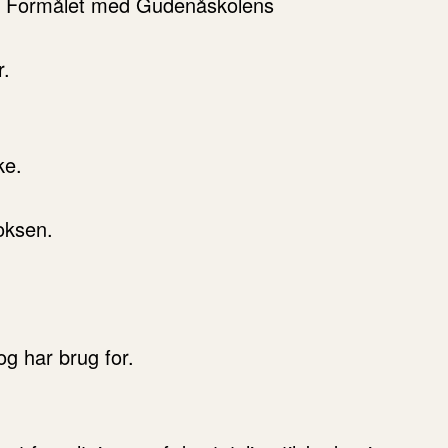
O). Formålet med Gudenåskolens
r.
ke.
oksen.
og har brug for.