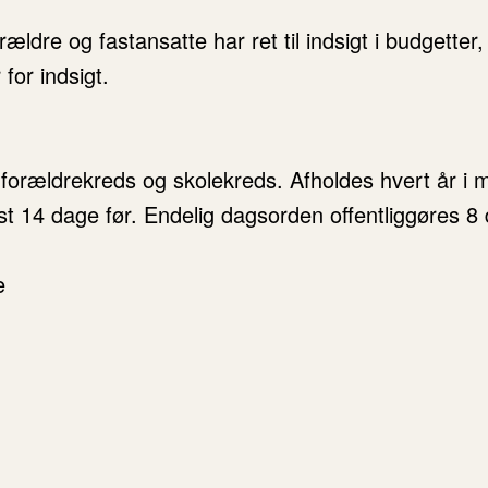
ældre og fastansatte har ret til indsigt i budgetter
for indsigt.
orældrekreds og skolekreds. Afholdes hvert år i mar
t 14 dage før. Endelig dagsorden offentliggøres 8 
e