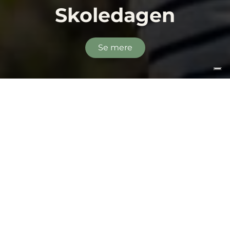
Skoledagen
Se mere
Mødetider
Skolen er åben hverdage fra kl. 7.00 til kl.
16.30. Undervisningen begynder kl. 8.30 – af
hensyn til busser.
:
Indskoling